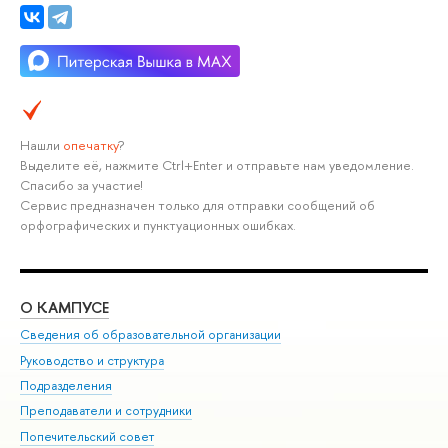
Нашли
опечатку
?
Выделите её, нажмите Ctrl+Enter и отправьте нам уведомление.
Спасибо за участие!
Сервис предназначен только для отправки сообщений об
орфографических и пунктуационных ошибках.
О КАМПУСЕ
ОБ
Сведения об образовательной организации
Мер
Руководство и структура
Мер
Подразделения
Дов
Преподаватели и сотрудники
Ол
Попечительский совет
При