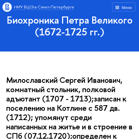
НИУ ВШЭ в Санкт-Петербурге
Меню
Биохроника Петра Великого
(1672-1725 гг.)
Милославский Сергей Иванович,
комнатный стольник, полковой
адъютант (1707 - 1713);записан к
поселению на Котлине с 587 дв.
(1712); упомянут среди
написанных на житье и в строение в
СПб (07.12.1720);определен к