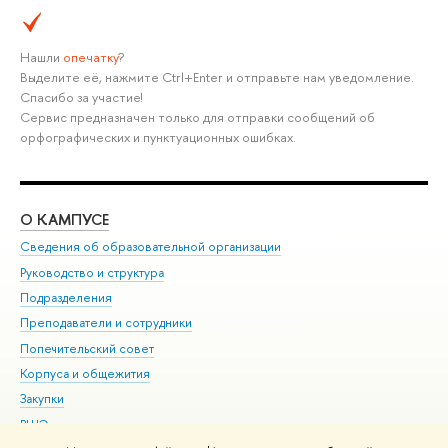
Нашли
опечатку
?
Выделите её, нажмите Ctrl+Enter и отправьте нам уведомление.
Спасибо за участие!
Сервис предназначен только для отправки сообщений об
орфографических и пунктуационных ошибках.
О КАМПУСЕ
ОБ
Сведения об образовательной организации
Мер
Руководство и структура
Мер
Подразделения
Дов
Преподаватели и сотрудники
Ол
Попечительский совет
При
Корпуса и общежития
При
Закупки
Ди
ВШЭ для студентов с ограниченными возможностями
До
здоровья и инвалидностью