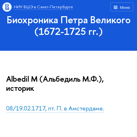
НИУ ВШЭ в Санкт-Петербурге
Меню
Биохроника Петра Великого
(1672-1725 гг.)
Albedil M (Альбедиль М.Ф.),
историк
08/19.02.1717, пт. П. в Амстердаме.