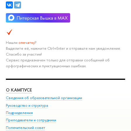
Нашли
опечатку
?
Выделите её, нажмите Ctrl+Enter и отправьте нам уведомление.
Спасибо за участие!
Сервис предназначен только для отправки сообщений об
орфографических и пунктуационных ошибках.
О КАМПУСЕ
ОБ
Сведения об образовательной организации
Мер
Руководство и структура
Мер
Подразделения
Дов
Преподаватели и сотрудники
Ол
Попечительский совет
При