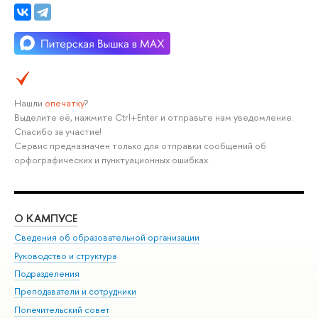
Нашли
опечатку
?
Выделите её, нажмите Ctrl+Enter и отправьте нам уведомление.
Спасибо за участие!
Сервис предназначен только для отправки сообщений об
орфографических и пунктуационных ошибках.
О КАМПУСЕ
ОБ
Сведения об образовательной организации
Мер
Руководство и структура
Мер
Подразделения
Дов
Преподаватели и сотрудники
Ол
Попечительский совет
При