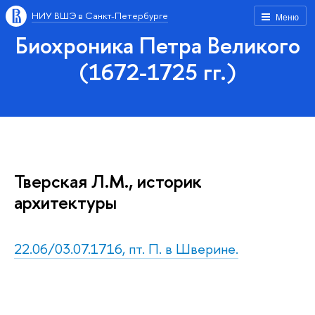
НИУ ВШЭ в Санкт-Петербурге
Меню
Биохроника Петра Великого
(1672-1725 гг.)
Тверская Л.М., историк
архитектуры
22.06/03.07.1716, пт. П. в Шверине.