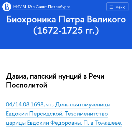
НИУ ВШЭ в Санкт-Петербурге
Меню
Биохроника Петра Великого
(1672-1725 гг.)
Давиа, папский нунций в Речи
Посполитой
04/14.08.1698, чт., День святомученицы
Евдокии Персидской. Тезоименитство
царицы Евдокии Федоровны. П. в Томашеве.