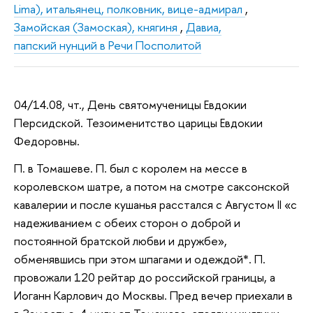
Lima), итальянец, полковник, вице-адмирал
,
Замойская (Замоская), княгиня
,
Давиа,
папский нунций в Речи Посполитой
04/14.08, чт., День святомученицы Евдокии
Персидской. Тезоименитство царицы Евдокии
Федоровны.
П. в Томашеве. П. был с королем на мессе в
королевском шатре, а потом на смотре саксонской
кавалерии и после кушанья расстался с Августом II «с
надеживанием с обеих сторон о доброй и
постоянной братской любви и дружбе»,
обменявшись при этом шпагами и одеждой*. П.
провожали 120 рейтар до российской границы, а
Иоганн Карлович до Москвы. Пред вечер приехали в