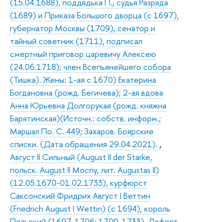
(15.04.1688), поддядька П., судья Разряда
(1689) и Приказа Большого дворца (с 1697),
губернатор Москвы (1709), сенатор и
тайный советник (1711), подписал
смертный приговор царевичу Алексею
(24.06.1718); член Всепьянейшего собора
(Тишка). Жены: 1-ая с 1670) Екатерина
Богдановна (рожд. Бегичева); 2-ая вдова
Анна Юрьевна Долгорукая (рожд. княжна
Барятинская)(Источн.: собств. информ.;
Маршал По. С. 449; Захаров. Боярские
списки. (Дата обращения 29.04.2021).
,
Август II Сильный (August II der Starke,
польск. August II Mocny, лит. Augustas II)
(12.05.1670-01.02.1733), курфюрст
Саксонский Фридрих Август I Веттин
(Friedrich August I Wettin) (с 1694), король
Польский (1697-1706; 1709-1733)
,
Лефорт