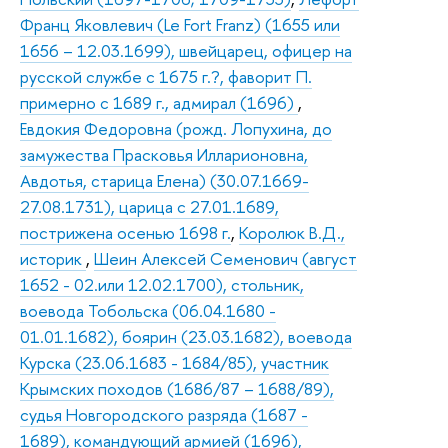
Франц Яковлевич (Le Fort Franz) (1655 или
1656 – 12.03.1699), швейцарец, офицер на
русской службе с 1675 г.?, фаворит П.
примерно с 1689 г., адмирал (1696)
,
Евдокия Федоровна (рожд. Лопухина, до
замужества Прасковья Илларионовна,
Авдотья, старица Елена) (30.07.1669-
27.08.1731), царица с 27.01.1689,
пострижена осенью 1698 г.
,
Королюк В.Д.,
историк
,
Шеин Алексей Семенович (август
1652 - 02.или 12.02.1700), стольник,
воевода Тобольска (06.04.1680 -
01.01.1682), боярин (23.03.1682), воевода
Курска (23.06.1683 - 1684/85), участник
Крымских походов (1686/87 – 1688/89),
судья Новгородского разряда (1687 -
1689), командующий армией (1696),