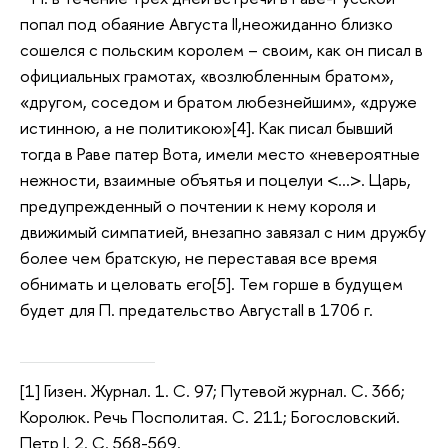
попал под обаяние Августа II,неожиданно близко
сошелся с польским королем – своим, как он писал в
официальных грамотах, «возлюбленным братом»,
«другом, соседом и братом любезнейшим», «друже
истинною, а не политикою»[4]. Как писал бывший
тогда в Раве патер Вота, имели место «невероятные
нежности, взаимные объятья и поцелуи <…>. Царь,
предупрежденный о почтении к нему короля и
движимый симпатией, внезапно завязал с ним дружбу
более чем братскую, не переставая все время
обнимать и целовать его[5]. Тем горше в будущем
будет для П. предательство АвгустаII в 1706 г.
[1] Гизен. Журнал. 1. С. 97; Путевой журнал. С. 366;
Королюк. Речь Посполитая. С. 211; Богословский.
Петр I. 2. С. 568-569.