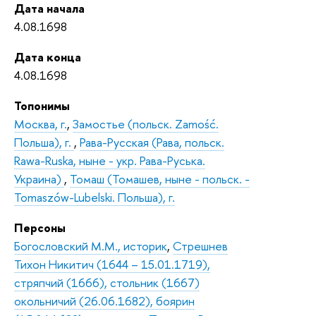
Дата начала
4.08.1698
Дата конца
4.08.1698
Топонимы
Москва, г.
,
Замостье (польск. Zamość.
Польша), г.
,
Рава-Русская (Рава, польск.
Rawa-Ruska, ныне - укр. Рава-Руська.
Украина)
,
Томаш (Томашев, ныне - польск. -
Tomaszów-Lubelski. Польша), г.
Персоны
Богословский М.М., историк
,
Стрешнев
Тихон Никитич (1644 – 15.01.1719),
стряпчий (1666), стольник (1667)
окольничий (26.06.1682), боярин