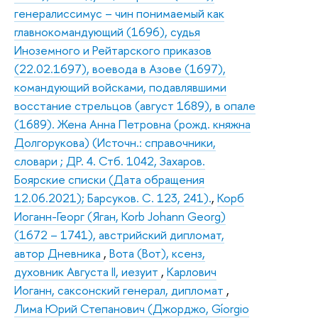
генералиссимус – чин понимаемый как
главнокомандующий (1696), судья
Иноземного и Рейтарского приказов
(22.02.1697), воевода в Азове (1697),
командующий войсками, подавлявшими
восстание стрельцов (август 1689), в опале
(1689). Жена Анна Петровна (рожд. княжна
Долгорукова) (Источн.: справочники,
словари ; ДР. 4. Стб. 1042, Захаров.
Боярские списки (Дата обращения
12.06.2021); Барсуков. С. 123, 241).
,
Корб
Иоганн-Георг (Яган, Korb Johann Georg)
(1672 – 1741), австрийский дипломат,
автор Дневника
,
Вота (Вот), ксенз,
духовник Августа II, иезуит
,
Карлович
Иоганн, саксонский генерал, дипломат
,
Лима Юрий Степанович (Джорджо, Gíorgio