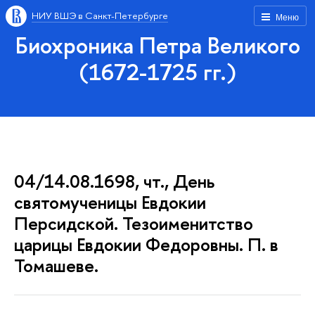
НИУ ВШЭ в Санкт-Петербурге
Меню
Биохроника Петра Великого
(1672-1725 гг.)
04/14.08.1698, чт., День
святомученицы Евдокии
Персидской. Тезоименитство
царицы Евдокии Федоровны. П. в
Томашеве.