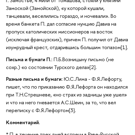
г. Замостье, 4 мили от Томашова, стояли у княгини
Замоской (Замойской), «у которой кушали,
танцевали, веселились гораздо, и ночевали». Во
время банкета П. дал согласие нунцию Давиа на
пропуск католических миссионеров на восток
(исключая французских), причем П. получил от Давиа
изумрудный крест, отдарившись большим топазом[1].
Письма и бумаги П
.: П.Б.Возницыну письмо (не
сохр.) «о состоянии Турского дела»[2].
Разные письма и бумаги
: Ю.С.Лима - Ф.Я.Лефорту,
пишет, что по приказанию Ф.Я.Лефорта он находился
при Т.Н.Стрешневе, «но страх из задницы уже ушел»
и что на него гневается А.С.Шеин, за то, что вел
переписку с Ф.Я.Лефортом[3].
Комментарий.
* П. в течение трех дней встречи в Раве-Русской