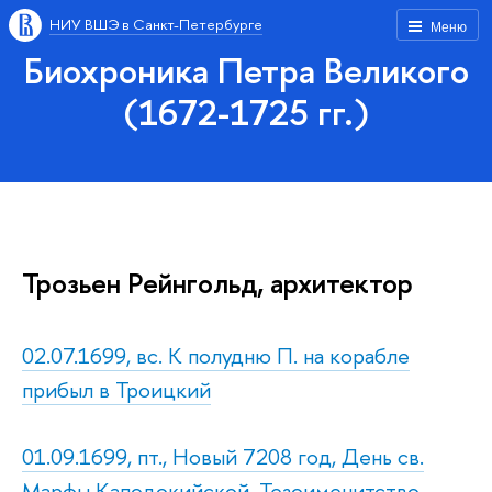
НИУ ВШЭ в Санкт-Петербурге
Меню
Биохроника Петра Великого
(1672-1725 гг.)
Трозьен Рейнгольд, архитектор
02.07.1699, вс. К полудню П. на корабле
прибыл в Троицкий
01.09.1699, пт., Новый 7208 год, День св.
Марфы Каподокийской. Тезоименитство