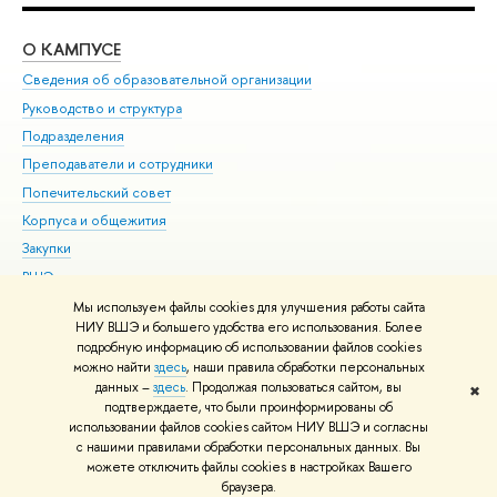
О КАМПУСЕ
ОБ
Сведения об образовательной организации
Мер
Руководство и структура
Мер
Подразделения
Дов
Преподаватели и сотрудники
Ол
Попечительский совет
При
Корпуса и общежития
При
Закупки
Ди
ВШЭ для студентов с ограниченными возможностями
До
здоровья и инвалидностью
Ас
Мы используем файлы cookies для улучшения работы сайта
Версия для слабовидящих
НИУ ВШЭ и большего удобства его использования. Более
Обр
подробную информацию об использовании файлов cookies
Единая платежная страница
можно найти
здесь
, наши правила обработки персональных
данных –
здесь
. Продолжая пользоваться сайтом, вы
✖
Редактору
подтверждаете, что были проинформированы об
© НИУ ВШЭ 1993–2026
Адреса и контакты
Условия использования
использовании файлов cookies сайтом НИУ ВШЭ и согласны
с нашими правилами обработки персональных данных. Вы
материалов
Политика конфиденциальности
Карта сайта
можете отключить файлы cookies в настройках Вашего
Шрифты HSE Sans и HSE Slab разработаны в
Школе дизайна НИУ ВШЭ
браузера.