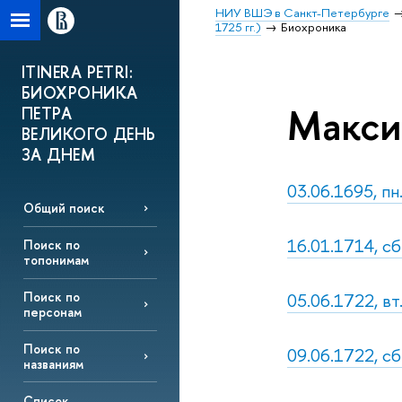
НИУ ВШЭ в Санкт-Петербурге
1725 гг.)
Биохроника
ITINERA PETRI:
БИОХРОНИКА
Максим
ПЕТРА
ВЕЛИКОГО ДЕНЬ
ЗА ДНЕМ
03.06.1695, пн.
Общий поиск
16.01.1714, сб
Поиск по
топонимам
05.06.1722, вт
Поиск по
персонам
Поиск по
09.06.1722, сб.
названиям
Список