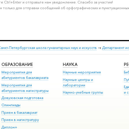
е Ctrl+Enter и отправьте нам уведомление. Спасибо за участие!
н только для отправки сообщений об орфографических и пунктуационных
анкт-Петербургская школа гуманитарных наук и искусств
→
Департамент и
ОБРАЗОВАНИЕ
НАУКА
Р
Мероприятия для
Научные мероприятия
Би
абитуриентов бакалавриата
Научные центры и
Пу
Мероприятия для
лаборатории
Ед
абитуриентов магистратуры
Научно-учебные группы
и 
Довузовская подготовка
Олимпиады
Прием в бакалавриат
Прием в магистратуру
Диплом+