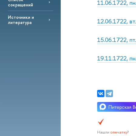
11.06.1722, пн.
сокращений
Источники и
12.06.1722, вт.
литература
15.06.1722, пт.
19.11.1722, пн
Нашли
опечатку
?