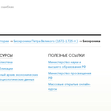
 ошибках.
стории
→
Биохроника Петра Великого (1672-1725 гг.)
→
Биохроника
ЕСУРСЫ
ПОЛЕЗНЫЕ ССЫЛКИ
блиотека
Министерство науки и
высшего образования РФ
бликации
Министерство просвещения
иный архив экономических
РФ
социологических данных
Массовые открытые онлайн-
курсы