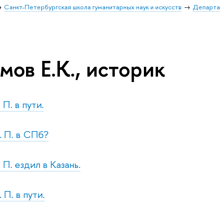
Санкт-Петербургская школа гуманитарных наук и искусств
Департа
ов Е.К., историк
 П. в пути.
. П. в СПб?
. П. ездил в Казань.
 П. в пути.