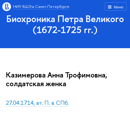
НИУ ВШЭ в Санкт-Петербурге
Меню
Биохроника Петра Великого
(1672-1725 гг.)
Казимерова Анна Трофимовна,
солдатская женка
27.04.1714, вт. П. в СПб.