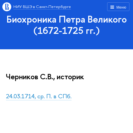
НИУ ВШЭ в Санкт-Петербурге
Меню
Биохроника Петра Великого
(1672-1725 гг.)
Черников С.В., историк
24.03.1714, ср. П. в СПб.