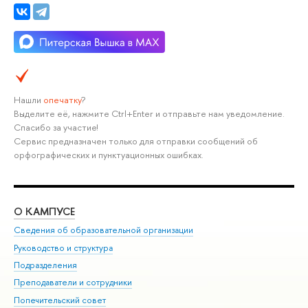
Нашли
опечатку
?
Выделите её, нажмите Ctrl+Enter и отправьте нам уведомление.
Спасибо за участие!
Сервис предназначен только для отправки сообщений об
орфографических и пунктуационных ошибках.
О КАМПУСЕ
ОБ
Сведения об образовательной организации
Мер
Руководство и структура
Мер
Подразделения
Дов
Преподаватели и сотрудники
Ол
Попечительский совет
При