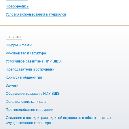
Пресс-релизы
Условия использования материалов
О ВЫШКЕ
ОБ
Цифры и факты
Ли
Руководство и структура
Дов
Устойчивое развитие в НИУ ВШЭ
Ол
Преподаватели и сотрудники
При
Корпуса и общежития
Вы
Закупки
При
Обращения граждан в НИУ ВШЭ
Ас
Фонд целевого капитала
До
Противодействие коррупции
Цен
Сведения о доходах, расходах, об имуществе и обязательствах
Би
имущественного характера
Об