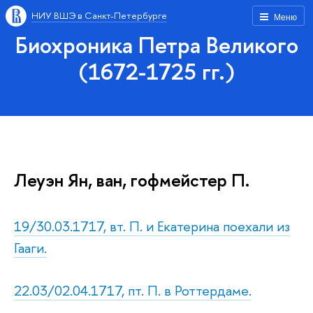
НИУ ВШЭ в Санкт-Петербурге
Меню
Биохроника Петра Великого
(1672-1725 гг.)
Леуэн Ян, ван, гофмейстер П.
19/30.03.1717, вт. П. и Екатерина поехали из
Гааги.
22.03/02.04.1717, пт. П. в Роттердаме.