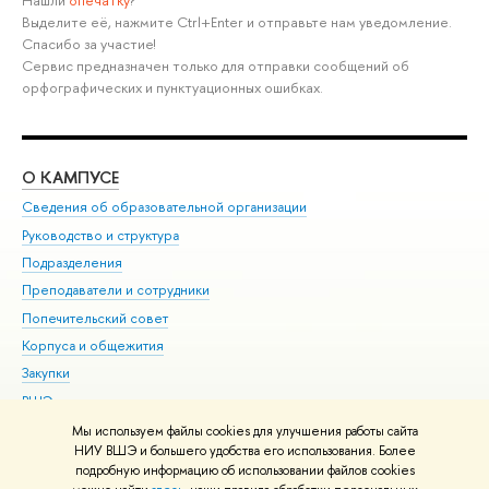
Выделите её, нажмите Ctrl+Enter и отправьте нам уведомление.
Спасибо за участие!
Сервис предназначен только для отправки сообщений об
орфографических и пунктуационных ошибках.
О КАМПУСЕ
ОБ
Сведения об образовательной организации
Мер
Руководство и структура
Мер
Подразделения
Дов
Преподаватели и сотрудники
Ол
Попечительский совет
При
Корпуса и общежития
При
Закупки
Ди
ВШЭ для студентов с ограниченными возможностями
До
здоровья и инвалидностью
Ас
Мы используем файлы cookies для улучшения работы сайта
Версия для слабовидящих
НИУ ВШЭ и большего удобства его использования. Более
Обр
подробную информацию об использовании файлов cookies
Единая платежная страница