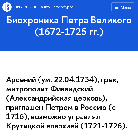
НИУ ВШЭ в Санкт-Петербурге
Меню
Биохроника Петра Великого
(1672-1725 гг.)
Арсений (ум. 22.04.1734), грек,
митрополит Фиваидский
(Александрийская церковь),
приглашен Петром в Россию (с
1716), возможно управлял
Крутицкой епархией (1721-1726).