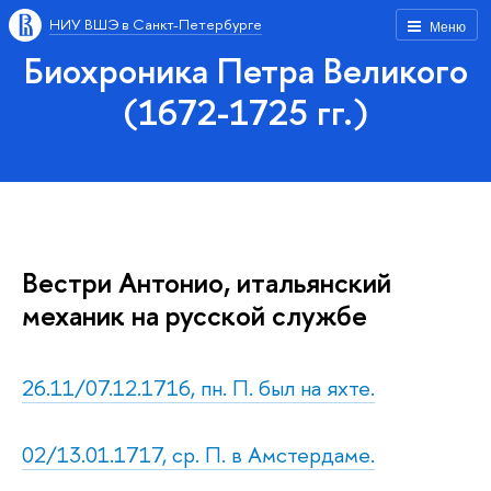
НИУ ВШЭ в Санкт-Петербурге
Меню
Биохроника Петра Великого
(1672-1725 гг.)
Вестри Антонио, итальянский
механик на русской службе
26.11/07.12.1716, пн. П. был на яхте.
02/13.01.1717, ср. П. в Амстердаме.