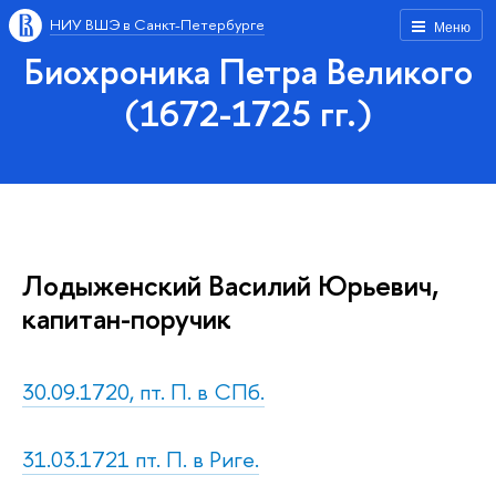
НИУ ВШЭ в Санкт-Петербурге
Меню
Биохроника Петра Великого
(1672-1725 гг.)
Лодыженский Василий Юрьевич,
капитан-поручик
30.09.1720, пт. П. в СПб.
31.03.1721 пт. П. в Риге.