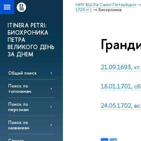
НИУ ВШЭ в Санкт-Петербурге
1725 гг.)
Биохроника
ITINERA PETRI:
БИОХРОНИКА
Гранди
ПЕТРА
ВЕЛИКОГО ДЕНЬ
ЗА ДНЕМ
21.09.1693, ч
Общий поиск
18.01.1701, сб
Поиск по
топонимам
24.05.1702, вс
Поиск по
персонам
Поиск по
названиям
Список