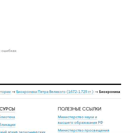
 ошибках.
стории
→
Биохроника Петра Великого (1672-1725 гг.)
→
Биохроника
ЕСУРСЫ
ПОЛЕЗНЫЕ ССЫЛКИ
блиотека
Министерство науки и
высшего образования РФ
бликации
Министерство просвещения
иный архив экономических