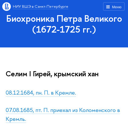
НИУ ВШЭ в Санкт-Петербурге
Меню
Биохроника Петра Великого
(1672-1725 гг.)
Селим I Гирей, крымский хан
08.12.1684, пн. П. в Кремле.
07.08.1685, пт. П. приехал из Коломенского в
Кремль.