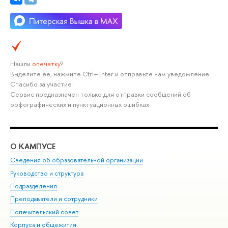
Нашли
опечатку
?
Выделите её, нажмите Ctrl+Enter и отправьте нам уведомление.
Спасибо за участие!
Сервис предназначен только для отправки сообщений об
орфографических и пунктуационных ошибках.
О КАМПУСЕ
ОБ
Сведения об образовательной организации
Мер
Руководство и структура
Мер
Подразделения
Дов
Преподаватели и сотрудники
Ол
Попечительский совет
При
Корпуса и общежития
При