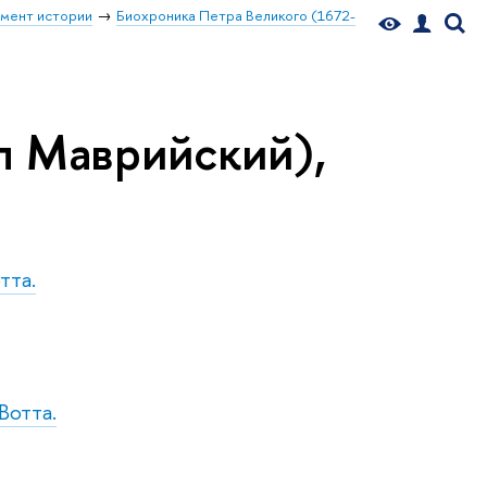
мент истории
Биохроника Петра Великого (1672-
л Маврийский),
тта.
Вотта.