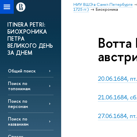
НИУ ВШЭ в Санкт-Петербурге
1725 гг.)
Биохроника
ITINERA PETRI:
БИОХРОНИКА
Вотта
ПЕТРА
ВЕЛИКОГО ДЕНЬ
австр
ЗА ДНЕМ
Общий поиск
20.06.1684, п
Поиск по
топонимам
21.06.1684, с
Поиск по
персонам
27.06.1684, п
Поиск по
названиям
Список