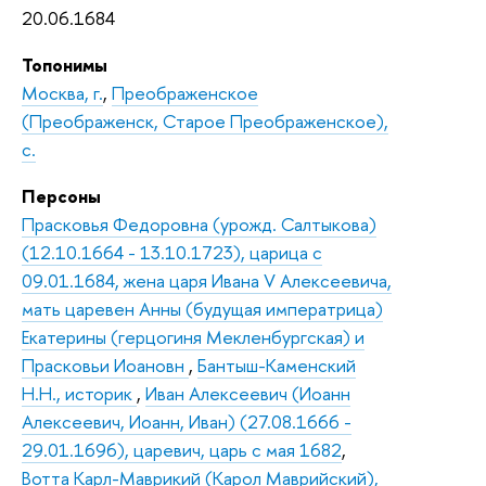
20.06.1684
Топонимы
Москва, г.
,
Преображенское
(Преображенск, Старое Преображенское),
с.
Персоны
Прасковья Федоровна (урожд. Салтыкова)
(12.10.1664 - 13.10.1723), царица с
09.01.1684, жена царя Ивана V Алексеевича,
мать царевен Анны (будущая императрица)
Екатерины (герцогиня Мекленбургская) и
Прасковьи Иоановн
,
Бантыш-Каменский
Н.Н., историк
,
Иван Алексеевич (Иоанн
Алексеевич, Иоанн, Иван) (27.08.1666 -
29.01.1696), царевич, царь с мая 1682
,
Вотта Карл-Маврикий (Карол Маврийский),