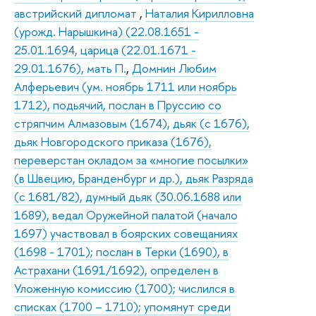
австрийский дипломат
,
Наталия Кирилловна
(урожд. Нарышкина) (22.08.1651 -
25.01.1694, царица (22.01.1671 -
29.01.1676), мать П.
,
Домнин Любим
Алферьевич (ум. ноябрь 1711 или ноябрь
1712), подьячий, послан в Пруссию со
стряпчим Алмазовым (1674), дьяк (с 1676),
дьяк Новгородского приказа (1676),
переверстан окладом за «многие посылки»
(в Швецию, Бранденбург и др.), дьяк Разряда
(с 1681/82), думный дьяк (30.06.1688 или
1689), ведал Оружейной палатой (начало
1697) участвовал в боярских совещаниях
(1698 - 1701); послан в Терки (1690), в
Астрахани (1691/1692), определен в
Уложенную комиссию (1700); числился в
списках (1700 – 1710); упомянут среди