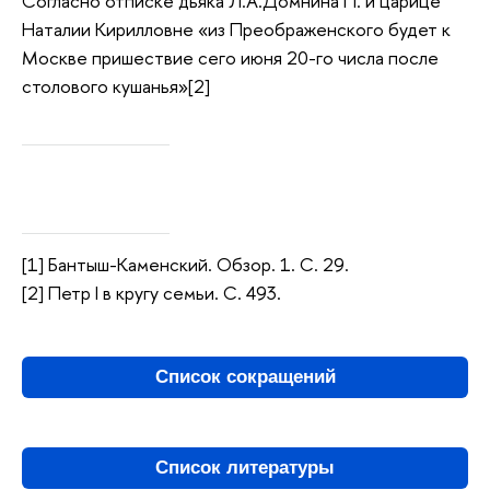
Согласно отписке дьяка Л.А.Домнина П. и царице
Наталии Кирилловне «из Преображенского будет к
Москве пришествие сего июня 20-го числа после
столового кушанья»[2]
[1] Бантыш-Каменский. Обзор. 1. С. 29.
[2] Петр I в кругу семьи. С. 493.
Список сокращений
Список литературы