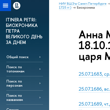
НИУ ВШЭ в Санкт-Петербурге
1725 гг.)
Биохроника
ITINERA PETRI:
БИОХРОНИКА
Анна 
ПЕТРА
ВЕЛИКОГО ДЕНЬ
18.10.
ЗА ДНЕМ
царя 
Общий поиск
Поиск по
топонимам
25.07.1683, с
Поиск по
персонам
25.07.1686, в
Поиск по
названиям
25.07.1689, ч
Список