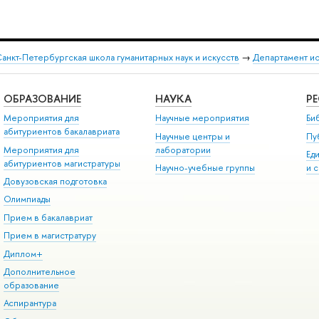
анкт-Петербургская школа гуманитарных наук и искусств
→
Департамент и
ОБРАЗОВАНИЕ
НАУКА
Р
Мероприятия для
Научные мероприятия
Би
абитуриентов бакалавриата
Научные центры и
Пу
Мероприятия для
лаборатории
Ед
абитуриентов магистратуры
Научно-учебные группы
и 
Довузовская подготовка
Олимпиады
Прием в бакалавриат
Прием в магистратуру
Диплом+
Дополнительное
образование
Аспирантура