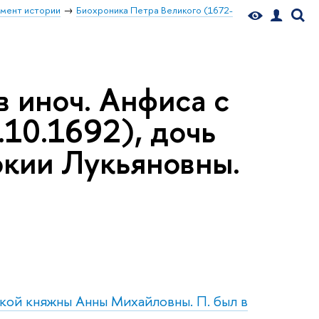
мент истории
Биохроника Петра Великого (1672-
в иноч. Анфиса с
.10.1692), дочь
окии Лукьяновны.
икой княжны Анны Михайловны. П. был в