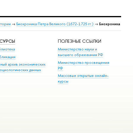
стории
→
Биохроника Петра Великого (1672-1725 гг.)
→
Биохроника
ЕСУРСЫ
ПОЛЕЗНЫЕ ССЫЛКИ
блиотека
Министерство науки и
высшего образования РФ
бликации
Министерство просвещения
иный архив экономических
РФ
социологических данных
Массовые открытые онлайн-
курсы