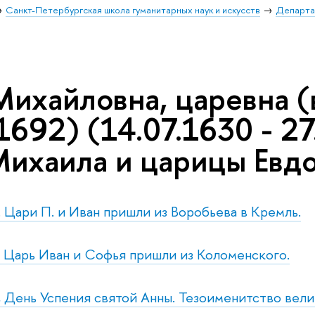
Санкт-Петербургская школа гуманитарных наук и искусств
Департа
Михайловна, царевна (
1692) (14.07.1630 - 27
Михаила и царицы Евд
р. Цари П. и Иван пришли из Воробьева в Кремль.
с. Царь Иван и Софья пришли из Коломенского.
т., День Успения святой Анны. Тезоименитство вел