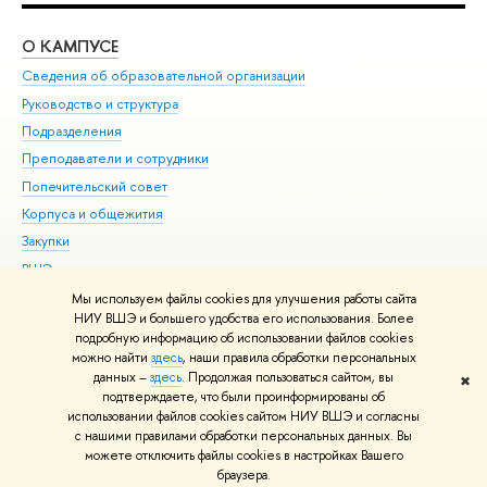
О КАМПУСЕ
ОБ
Сведения об образовательной организации
Мер
Руководство и структура
Мер
Подразделения
Дов
Преподаватели и сотрудники
Ол
Попечительский совет
При
Корпуса и общежития
При
Закупки
Ди
ВШЭ для студентов с ограниченными возможностями
До
здоровья и инвалидностью
Ас
Мы используем файлы cookies для улучшения работы сайта
Версия для слабовидящих
НИУ ВШЭ и большего удобства его использования. Более
Обр
подробную информацию об использовании файлов cookies
Единая платежная страница
можно найти
здесь
, наши правила обработки персональных
данных –
здесь
. Продолжая пользоваться сайтом, вы
✖
Редактору
подтверждаете, что были проинформированы об
© НИУ ВШЭ 1993–2026
Адреса и контакты
Условия использования
использовании файлов cookies сайтом НИУ ВШЭ и согласны
с нашими правилами обработки персональных данных. Вы
материалов
Политика конфиденциальности
Карта сайта
можете отключить файлы cookies в настройках Вашего
Шрифты HSE Sans и HSE Slab разработаны в
Школе дизайна НИУ ВШЭ
браузера.