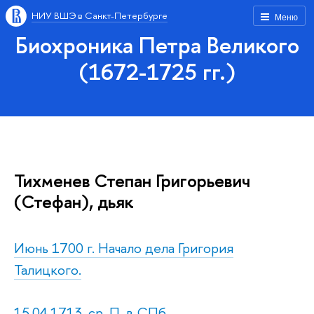
НИУ ВШЭ в Санкт-Петербурге
Меню
Биохроника Петра Великого
(1672-1725 гг.)
Тихменев Степан Григорьевич
(Стефан), дьяк
Июнь 1700 г. Начало дела Григория
Талицкого.
15.04.1713, ср. П. в СПб.