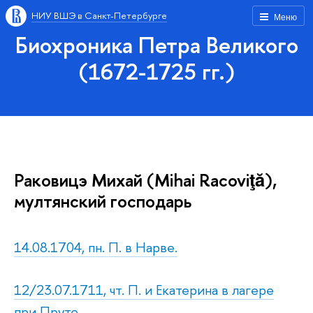
НИУ ВШЭ в Санкт-Петербурге
Меню
Биохроника Петра Великого
(1672-1725 гг.)
Раковицэ Михай (Mihai Racoviţă),
мултянский господарь
14.08.1704, пн. П. в Нарве.
12/23.07.1711, чт. П. и Екатерина в лагере
при Пруте.