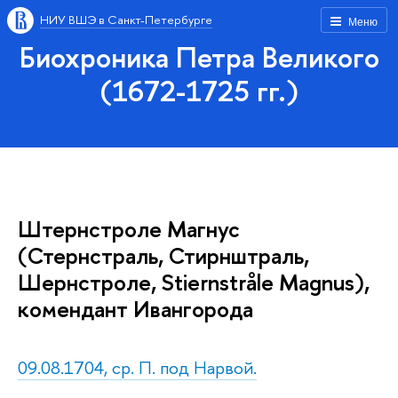
НИУ ВШЭ в Санкт-Петербурге
Меню
Биохроника Петра Великого
(1672-1725 гг.)
Штернстроле Магнус
(Стернстраль, Стирнштраль,
Шернстроле, Stiernstråle Мagnus),
комендант Ивангорода
09.08.1704, ср. П. под Нарвой.