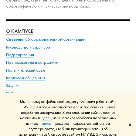
орфографических и пунктуационных ошибках.
О КАМПУСЕ
ОБ
Сведения об образовательной организации
Мер
Руководство и структура
Мер
Подразделения
Дов
Преподаватели и сотрудники
Ол
Попечительский совет
При
Корпуса и общежития
При
Закупки
Ди
ВШЭ для студентов с ограниченными возможностями
До
здоровья и инвалидностью
Ас
Мы используем файлы cookies для улучшения работы сайта
Версия для слабовидящих
НИУ ВШЭ и большего удобства его использования. Более
Обр
подробную информацию об использовании файлов cookies
Единая платежная страница
можно найти
здесь
, наши правила обработки персональных
данных –
здесь
. Продолжая пользоваться сайтом, вы
✖
Редактору
подтверждаете, что были проинформированы об
© НИУ ВШЭ 1993–2026
Адреса и контакты
Условия использования
использовании файлов cookies сайтом НИУ ВШЭ и согласны