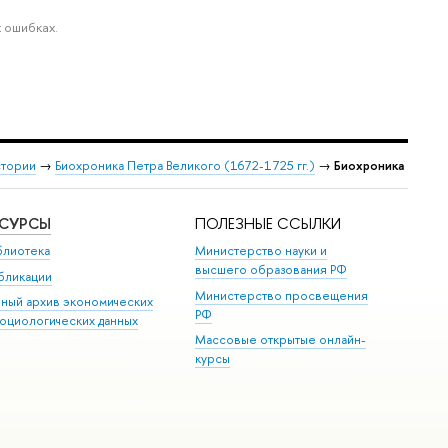
 ошибках.
стории
→
Биохроника Петра Великого (1672-1725 гг.)
→
Биохроника
ЕСУРСЫ
ПОЛЕЗНЫЕ ССЫЛКИ
блиотека
Министерство науки и
высшего образования РФ
бликации
Министерство просвещения
иный архив экономических
РФ
социологических данных
Массовые открытые онлайн-
курсы