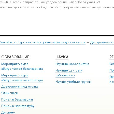
е Ctrl+Enter и отправьте нам уведомление. Спасибо за участие!
н только для отправки сообщений об орфографических и пунктуационных
анкт-Петербургская школа гуманитарных наук и искусств
→
Департамент и
ОБРАЗОВАНИЕ
НАУКА
Р
Мероприятия для
Научные мероприятия
Би
абитуриентов бакалавриата
Научные центры и
Пу
Мероприятия для
лаборатории
Ед
абитуриентов магистратуры
Научно-учебные группы
и 
Довузовская подготовка
Олимпиады
Прием в бакалавриат
Прием в магистратуру
Диплом+