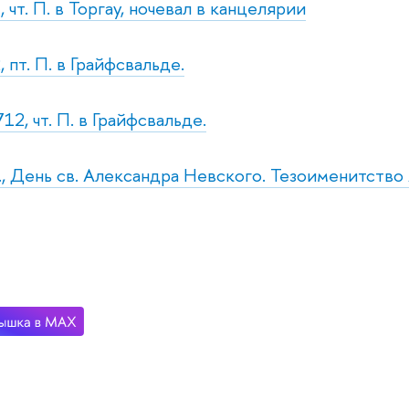
 чт. П. в Торгау, ночевал в канцелярии
 пт. П. в Грайфсвальде.
12, чт. П. в Грайфсвальде.
б., День св. Александра Невского. Тезоименитство