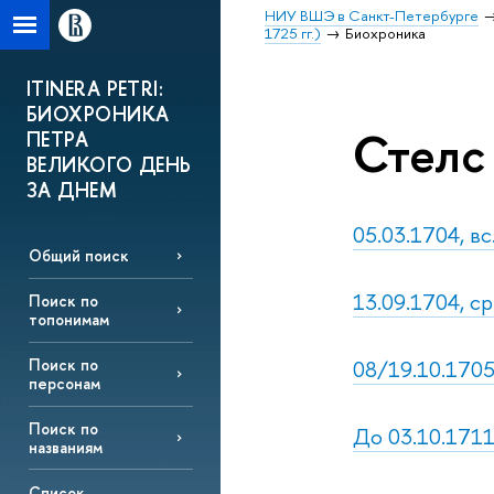
НИУ ВШЭ в Санкт-Петербурге
1725 гг.)
Биохроника
ITINERA PETRI:
БИОХРОНИКА
Стелс 
ПЕТРА
ВЕЛИКОГО ДЕНЬ
ЗА ДНЕМ
05.03.1704, в
Общий поиск
13.09.1704, ср
Поиск по
топонимам
08/19.10.1705,
Поиск по
персонам
Поиск по
До 03.10.1711
названиям
Список