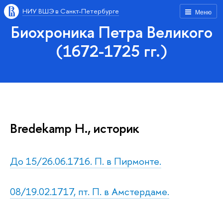
НИУ ВШЭ в Санкт-Петербурге
Меню
Биохроника Петра Великого
(1672-1725 гг.)
Bredekamp H., историк
До 15/26.06.1716. П. в Пирмонте.
08/19.02.1717, пт. П. в Амстердаме.