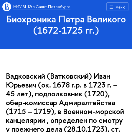
НИУ ВШЭ в Санкт-Петербурге
Меню
Биохроника Петра Великого
(1672-1725 гг.)
Вадковский (Ватковский) Иван
Юрьевич (ок. 1678 г.р. в 1723 г. –
45 лет), подполковник (1720),
обер-комиссар Адмиралтейства
(1715 – 1719), в Военном-морской
канцелярии , определен по смотру
у прежнего дела (28.10.1723), ст.