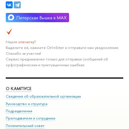
Нашли
опечатку
?
Выделите её, нажмите Ctrl+Enter и отправьте нам уведомление.
Спасибо за участие!
Сервис предназначен только для отправки сообщений об
орфографических и пунктуационных ошибках.
О КАМПУСЕ
ОБ
Сведения об образовательной организации
Мер
Руководство и структура
Мер
Подразделения
Дов
Преподаватели и сотрудники
Ол
Попечительский совет
При