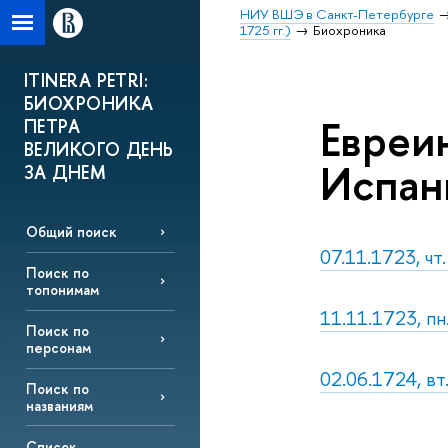
НИУ ВШЭ в Санкт-Петербурге
1725 гг.)
Биохроника
ITINERA PETRI:
БИОХРОНИКА
Евреи
ПЕТРА
ВЕЛИКОГО ДЕНЬ
Испан
ЗА ДНЕМ
Общий поиск
07.11.1723, чт
Поиск по
топонимам
11.11.1723, пн
Поиск по
персонам
02.06.1724, в
Поиск по
названиям
Список