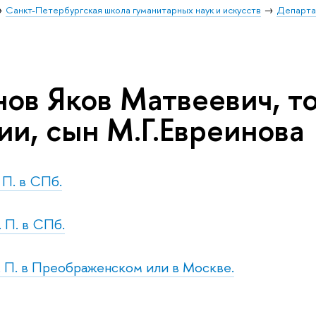
Санкт-Петербургская школа гуманитарных наук и искусств
Департа
нов Яков Матвеевич, т
ии, сын М.Г.Евреинова
. П. в СПб.
. П. в СПб.
т. П. в Преображенском или в Москве.