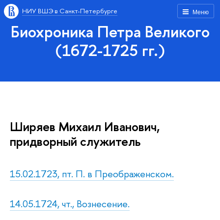
НИУ ВШЭ в Санкт-Петербурге
Меню
Биохроника Петра Великого
(1672-1725 гг.)
Ширяев Михаил Иванович,
придворный служитель
15.02.1723, пт. П. в Преображенском.
14.05.1724, чт., Вознесение.