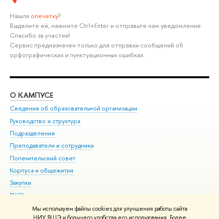
Нашли
опечатку
?
Выделите её, нажмите Ctrl+Enter и отправьте нам уведомление.
Спасибо за участие!
Сервис предназначен только для отправки сообщений об
орфографических и пунктуационных ошибках.
О КАМПУСЕ
ОБ
Сведения об образовательной организации
Мер
Руководство и структура
Мер
Подразделения
Дов
Преподаватели и сотрудники
Ол
Попечительский совет
При
Корпуса и общежития
При
Закупки
Ди
ВШЭ для студентов с ограниченными возможностями
До
здоровья и инвалидностью
Ас
Мы используем файлы cookies для улучшения работы сайта
Версия для слабовидящих
НИУ ВШЭ и большего удобства его использования. Более