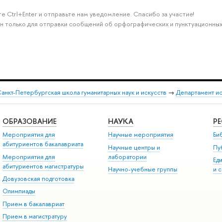
е Ctrl+Enter и отправьте нам уведомление. Спасибо за участие!
н только для отправки сообщений об орфографических и пунктуационных
анкт-Петербургская школа гуманитарных наук и искусств
→
Департамент и
ОБРАЗОВАНИЕ
НАУКА
Р
Мероприятия для
Научные мероприятия
Би
абитуриентов бакалавриата
Научные центры и
Пу
Мероприятия для
лаборатории
Ед
абитуриентов магистратуры
Научно-учебные группы
и 
Довузовская подготовка
Олимпиады
Прием в бакалавриат
Прием в магистратуру