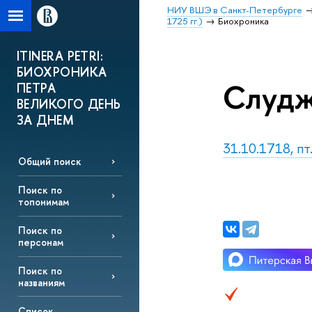
НИУ ВШЭ в Санкт-Петербурге
1725 гг.)
Биохроника
ITINERA PETRI:
БИОХРОНИКА
Слудж
ПЕТРА
ВЕЛИКОГО ДЕНЬ
ЗА ДНЕМ
31.10.1718, пт
Общий поиск
Поиск по
топонимам
Поиск по
персонам
Поиск по
названиям
Список