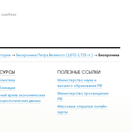
 ошибках.
стории
→
Биохроника Петра Великого (1672-1725 гг.)
→
Биохроника
ЕСУРСЫ
ПОЛЕЗНЫЕ ССЫЛКИ
блиотека
Министерство науки и
высшего образования РФ
бликации
Министерство просвещения
иный архив экономических
РФ
социологических данных
Массовые открытые онлайн-
курсы