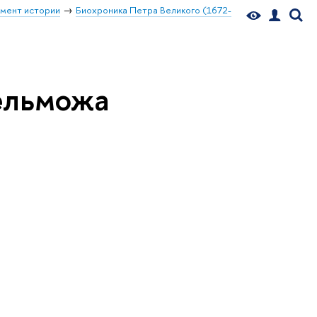
мент истории
Биохроника Петра Великого (1672-
ельможа