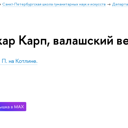
Санкт-Петербургская школа гуманитарных наук и искусств
Департа
ар Карп, валашский в
. П. на Котлине.