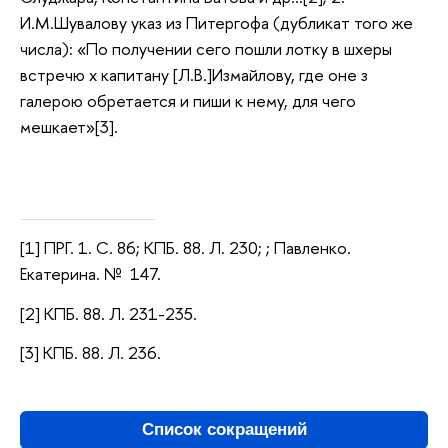
И.М.Шувалову указ из Питергофа (дубликат того же
числа): «По получении сего пошли лотку в шхеры
встречю х капитану [Л.В.]Измайлову, где оне з
галерою обретается и пиши к нему, для чего
мешкает»[3].
[1] ПРГ. 1. С. 86; КПБ. 88. Л. 230; ; Павленко.
Екатерина. № 147.
[2] КПБ. 88. Л. 231-235.
[3] КПБ. 88. Л. 236.
Список сокращений