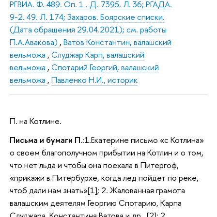
РГВИА. Ф. 489. Оп. 1 . Д. 7395. Л. 36; РГАДА.
9-2. 49. Л. 174; Захаров. Боярские списки.
(Дата обращения 29.04.2021); см. работы
П.А.Авакова)
,
Ватов Константин, валашский
вельможа
,
Слуджар Карп, валашский
вельможа
,
Спотарий Георгий, валашский
вельможа
,
Павленко Н.И., историк
П. на Котлине.
Письма и бумаги П.:
1.Екатерине письмо «с Котлина»
о своем благополучном прибытии на Котлин и о том,
что нет льда и чтобы она поехала в Питергоф,
«прикажи в Питербурхе, когда лед пойдет по реке,
чтоб дали нам знать»[1]; 2. Жалованная грамота
валашским деятелям Георгию Спотарию, Карпа
Слуджара, Константина Ватова и др…[2]; 2.