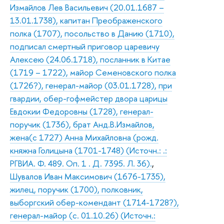
Измайлов Лев Васильевич (20.01.1687 –
13.01.1738), капитан Преображенского
полка (1707), посольство в Данию (1710),
подписал смертный приговор царевичу
Алексею (24.06.1718), посланник в Китае
(1719 – 1722), майор Семеновского полка
(1726?), генерал-майор (03.01.1728), при
гвардии, обер-гофмейстер двора царицы
Евдокии Федоровны (1728), генерал-
поручик (1736), брат Анд.В.Измайлов,
жена(с 1727) Анна Михайловна (рожд.
княжна Голицына (1701-1748) (Источн.: .:
РГВИА. Ф. 489. Оп. 1 . Д. 7395. Л. 36).
,
Шувалов Иван Максимович (1676-1735),
жилец, поручик (1700), полковник,
выборгский обер-комендант (1714-1728?),
генерал-майор (с. 01.10.26) (Источн.: