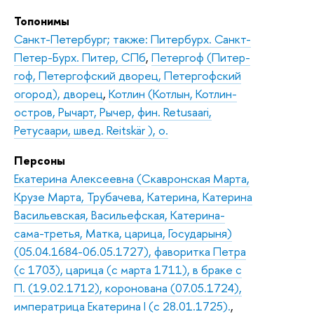
Топонимы
Санкт-Петербург; также: Питербурх. Санкт-
Петер-Бурх. Питер, СПб
,
Петергоф (Питер-
гоф, Петергофский дворец, Петергофский
огород), дворец
,
Котлин (Котлын, Котлин-
остров, Рычарт, Рычер, фин. Retusaari,
Ретусаари, швед. Reitskär ), о.
Персоны
Екатерина Алексеевна (Скавронская Марта,
Крузе Марта, Трубачева, Катерина, Катерина
Васильевская, Васильефская, Катерина-
сама-третья, Матка, царица, Государыня)
(05.04.1684-06.05.1727), фаворитка Петра
(с 1703), царица (с марта 1711), в браке с
П. (19.02.1712), коронована (07.05.1724),
императрица Екатерина I (с 28.01.1725).
,