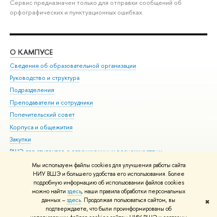
Сервис предназначен только для отправки сообщений об
орфографических и пунктуационных ошибках.
О КАМПУСЕ
ОБ
Сведения об образовательной организации
Мер
Руководство и структура
Мер
Подразделения
Дов
Преподаватели и сотрудники
Ол
Попечительский совет
При
Корпуса и общежития
При
Закупки
Ди
ВШЭ для студентов с ограниченными возможностями
До
здоровья и инвалидностью
Ас
Мы используем файлы cookies для улучшения работы сайта
Версия для слабовидящих
НИУ ВШЭ и большего удобства его использования. Более
Обр
подробную информацию об использовании файлов cookies
Единая платежная страница
можно найти
здесь
, наши правила обработки персональных
данных –
здесь
. Продолжая пользоваться сайтом, вы
✖
Редактору
подтверждаете, что были проинформированы об