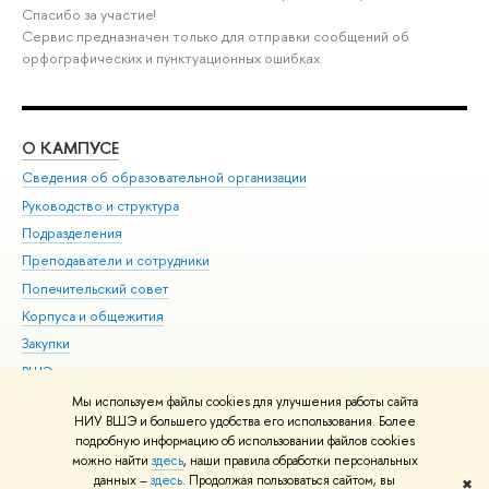
Спасибо за участие!
Сервис предназначен только для отправки сообщений об
орфографических и пунктуационных ошибках.
О КАМПУСЕ
ОБ
Сведения об образовательной организации
Мер
Руководство и структура
Мер
Подразделения
Дов
Преподаватели и сотрудники
Ол
Попечительский совет
При
Корпуса и общежития
При
Закупки
Ди
ВШЭ для студентов с ограниченными возможностями
До
здоровья и инвалидностью
Ас
Мы используем файлы cookies для улучшения работы сайта
Версия для слабовидящих
НИУ ВШЭ и большего удобства его использования. Более
Обр
подробную информацию об использовании файлов cookies
Единая платежная страница
можно найти
здесь
, наши правила обработки персональных
данных –
здесь
. Продолжая пользоваться сайтом, вы
✖