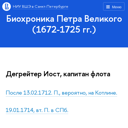
НИУ ВШЭ в Санкт-Петербурге
Меню
Биохроника Петра Великого
(1672-1725 гг.)
Дегрейтер Иост, капитан флота
После 13.02.1712. П., вероятно, на Котлине.
19.01.1714, вт. П. в СПб.