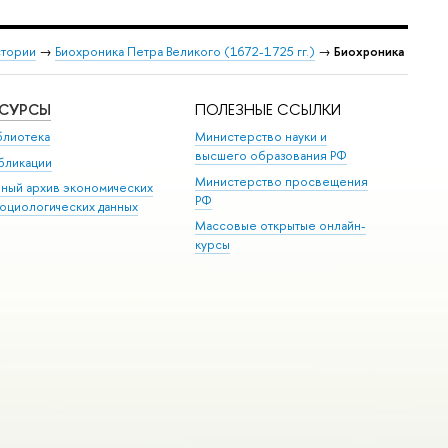
стории
→
Биохроника Петра Великого (1672-1725 гг.)
→
Биохроника
ЕСУРСЫ
ПОЛЕЗНЫЕ ССЫЛКИ
блиотека
Министерство науки и
высшего образования РФ
бликации
Министерство просвещения
иный архив экономических
РФ
социологических данных
Массовые открытые онлайн-
курсы