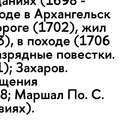
щаниях (1698 -
оде в Архангельск
ороге (1702), жил
3), в походе (1706
Разрядные повестки.
); Захаров.
ащения
08; Маршал По. С.
виях).