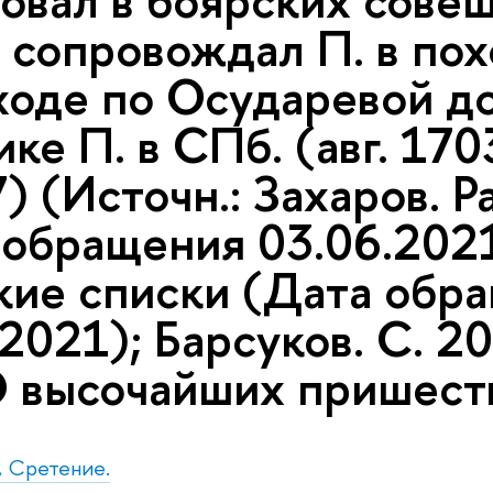
вовал в боярских сове
 сопровождал П. в пох
оходе по Осударевой д
ке П. в СПб. (авг. 170
) (Источн.: Захаров. 
 обращения 03.06.2021
кие списки (Дата обр
2021); Барсуков. С. 2
О высочайших пришест
., Сретение.