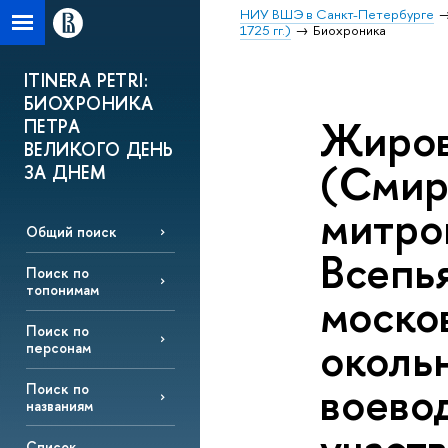
НИУ ВШЭ в Санкт-Петербурге
1725 гг.)
Биохроника
ITINERA PETRI:
БИОХРОНИКА
Жиров
ПЕТРА
ВЕЛИКОГО ДЕНЬ
(Смир
ЗА ДНЕМ
митро
Общий поиск
Всепь
Поиск по
топонимам
москов
Поиск по
окольн
персонам
воево
Поиск по
названиям
Список