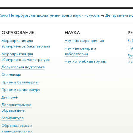
анкт-Петербургская школа гуманитарных наук и искусств
→
Департамент и
ОБРАЗОВАНИЕ
НАУКА
Р
Мероприятия для
Научные мероприятия
Би
абитуриентов бакалавриата
Научные центры и
Пу
Мероприятия для
лаборатории
Ед
абитуриентов магистратуры
Научно-учебные группы
и 
Довузовская подготовка
Олимпиады
Прием в бакалавриат
Прием в магистратуру
Диплом+
Дополнительное
образование
Аспирантура
Обратная связь и
взаимодействие с