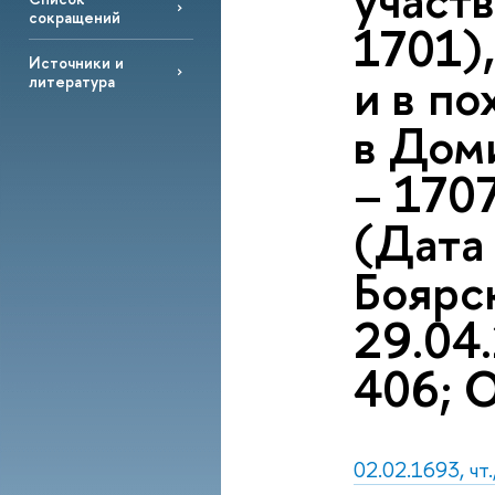
участ
сокращений
1701),
Источники и
и в п
литература
в Доми
– 1707
(Дата
Боярс
29.04.
406; 
02.02.1693, чт