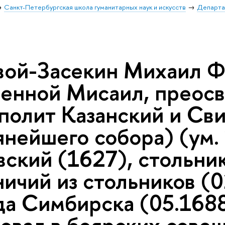
Санкт-Петербургская школа гуманитарных наук и искусств
Департа
ой-Засекин Михаил Ф
енной Мисаил, преос
полит Казанский и Св
янейшего собора) (ум.
ский (1627), стольник
ичий из стольников (0
да Симбирска (05.1688