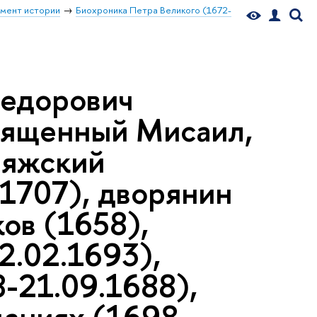
мент истории
Биохроника Петра Великого (1672-
едорович
вященный Мисаил,
ияжский
 1707), дворянин
ов (1658),
2.02.1693),
-21.09.1688),