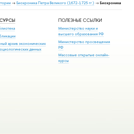
стории
→
Биохроника Петра Великого (1672-1725 гг.)
→
Биохроника
ЕСУРСЫ
ПОЛЕЗНЫЕ ССЫЛКИ
блиотека
Министерство науки и
высшего образования РФ
бликации
Министерство просвещения
иный архив экономических
РФ
социологических данных
Массовые открытые онлайн-
курсы