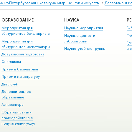
анкт-Петербургская школа гуманитарных наук и искусств
→
Департамент и
ОБРАЗОВАНИЕ
НАУКА
Р
Мероприятия для
Научные мероприятия
Би
абитуриентов бакалавриата
Научные центры и
Пу
Мероприятия для
лаборатории
Ед
абитуриентов магистратуры
Научно-учебные группы
и 
Довузовская подготовка
Олимпиады
Прием в бакалавриат
Прием в магистратуру
Диплом+
Дополнительное
образование
Аспирантура
Обратная связь и
взаимодействие с
получателями услуг