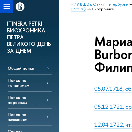
НИУ ВШЭ в Санкт-Петербурге
1725 гг.)
Биохроника
ITINERA PETRI:
БИОХРОНИКА
Мариан
ПЕТРА
ВЕЛИКОГО ДЕНЬ
Burbon
ЗА ДНЕМ
Филип
Общий поиск
Поиск по
топонимам
05.07.1718, сб
Поиск по
персонам
06.12.1721, ср
Поиск по
названиям
12.04.1722, чт
Список