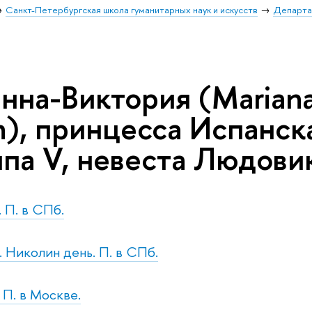
Санкт-Петербургская школа гуманитарных наук и искусств
Департа
на-Виктория (Mariana-
), принцесса Испанска
па V, невеста Людови
. П. в СПб.
. Николин день. П. в СПб.
. П. в Москве.