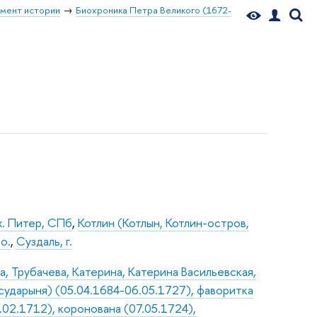
мент истории
Биохроника Петра Великого (1672-
х. Питер, СПб
,
Котлин (Котлын, Котлин-остров,
 о.
,
Суздаль, г.
, Трубачева, Катерина, Катерина Васильевская,
осударыня) (05.04.1684-06.05.1727), фаворитка
9.02.1712), коронована (07.05.1724),