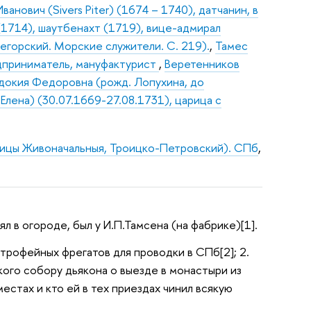
анович (Sivers Piter) (1674 – 1740), датчанин, в
(1714), шаутбенахт (1719), вице-адмирал
Мегорский. Морские служители. С. 219).
,
Тамес
едприниматель, мануфактурист
,
Веретенников
докия Федоровна (рожд. Лопухина, до
Елена) (30.07.1669-27.08.1731), царица с
оицы Живоначальныя, Троицко-Петровский). СПб
,
ял в огороде, был у И.П.Тамсена (на фабрике)[1].
 трофейных фрегатов для проводки в СПб[2]; 2.
ого собору дьякона о выезде в монастыри из
естах и кто ей в тех приездах чинил всякую