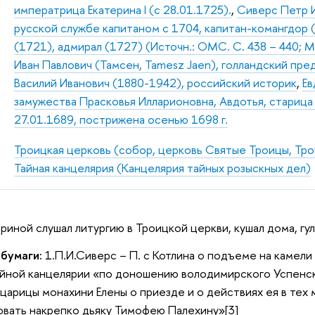
императрица Екатерина I (с 28.01.1725).
,
Сиверс Петр Ив
русской службе капитаном с 1704, капитан-комангдор 
(1721), адмирал (1727) (Источн.: ОМС. С. 438 – 440; 
Иван Павлович (Тамсен, Tamesz Jaen), голландский пр
Василий Иванович (1880-1942), российский историк
,
Ев
замужества Прасковья Илларионовна, Авдотья, старица 
27.01.1689, пострижена осенью 1698 г.
Троицкая церковь (собор, церковь Святые Троицы, Тр
Тайная канцелярия (Канцелярия тайных розыскных дел)
ериной слушал литургию в Троицкой церкви, кушал дома, гул
 бумаги:
1.П.И.Сиверс – П. с Котлина о подъеме на камели
айной канцелярии «по доношению володимирского Успенск
царицы монахини Елены о приезде и о действиях ея в тех м
вать накрепко дьяку Тимофею Палехину»[3]