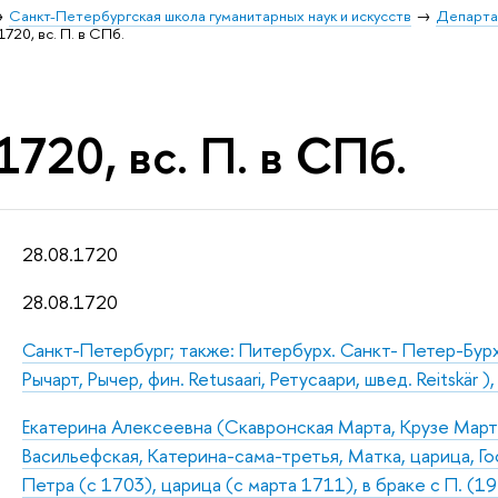
Санкт-Петербургская школа гуманитарных наук и искусств
Департа
1720, вс. П. в СПб.
1720, вс. П. в СПб.
28.08.1720
28.08.1720
Санкт-Петербург; также: Питербурх. Санкт- Петер-Бур
Рычарт, Рычер, фин. Retusaari, Ретусаари, швед. Reitskär ),
Екатерина Алексеевна (Скавронская Марта, Крузе Марта
Васильефская, Катерина-сама-третья, Матка, царица, Г
Петра (с 1703), царица (с марта 1711), в браке с П. (1