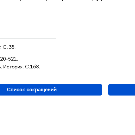
 С. 35.
520-521.
. История. С.168.
Список сокращений