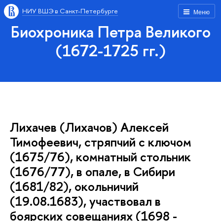
НИУ ВШЭ в Санкт-Петербурге
Меню
Биохроника Петра Великого
(1672-1725 гг.)
Лихачев (Лихачов) Алексей
Тимофеевич, стряпчий с ключом
(1675/76), комнатный стольник
(1676/77), в опале, в Сибири
(1681/82), окольничий
(19.08.1683), участвовал в
боярских совещаниях (1698 -