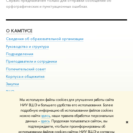
Сервис предназначен только для отправки сообщений об
орфографических и пунктуационных ошибках.
О КАМПУСЕ
ОБ
Сведения об образовательной организации
Мер
Руководство и структура
Мер
Подразделения
Дов
Преподаватели и сотрудники
Ол
Попечительский совет
При
Корпуса и общежития
При
Закупки
Ди
ВШЭ для студентов с ограниченными возможностями
До
здоровья и инвалидностью
Ас
Мы используем файлы cookies для улучшения работы сайта
Версия для слабовидящих
НИУ ВШЭ и большего удобства его использования. Более
Обр
подробную информацию об использовании файлов cookies
Единая платежная страница
можно найти
здесь
, наши правила обработки персональных
данных –
здесь
. Продолжая пользоваться сайтом, вы
✖
Редактору
подтверждаете, что были проинформированы об
© НИУ ВШЭ 1993–2026
Адреса и контакты
Условия использования
использовании файлов cookies сайтом НИУ ВШЭ и согласны