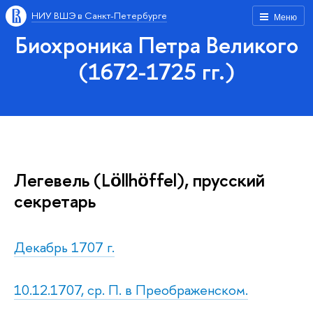
НИУ ВШЭ в Санкт-Петербурге
Меню
Биохроника Петра Великого
(1672-1725 гг.)
Легевель (Lӧllhӧffel), прусский
секретарь
Декабрь 1707 г.
10.12.1707, ср. П. в Преображенском.