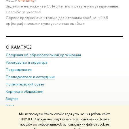
Нашли
опечатку
?
Выделите её, нажмите Ctrl+Enter и отправьте нам уведомление.
Спасибо за участие!
Сервис предназначен только для отправки сообщений об
орфографических и пунктуационных ошибках.
О КАМПУСЕ
ОБ
Сведения об образовательной организации
Мер
Руководство и структура
Мер
Подразделения
Дов
Преподаватели и сотрудники
Ол
Попечительский совет
При
Корпуса и общежития
При
Закупки
Ди
ВШЭ для студентов с ограниченными возможностями
До
здоровья и инвалидностью
Ас
Мы используем файлы cookies для улучшения работы сайта
Версия для слабовидящих
НИУ ВШЭ и большего удобства его использования. Более
Обр
подробную информацию об использовании файлов cookies
Единая платежная страница