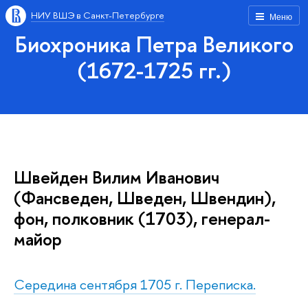
НИУ ВШЭ в Санкт-Петербурге
Меню
Биохроника Петра Великого
(1672-1725 гг.)
Швейден Вилим Иванович
(Фансведен, Шведен, Швендин),
фон, полковник (1703), генерал-
майор
Середина сентября 1705 г. Переписка.