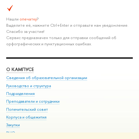
Нашли
опечатку
?
Выделите её, нажмите Ctrl+Enter и отправьте нам уведомление.
Спасибо за участие!
Сервис предназначен только для отправки сообщений об
орфографических и пунктуационных ошибках.
О КАМПУСЕ
ОБ
Сведения об образовательной организации
Мер
Руководство и структура
Мер
Подразделения
Дов
Преподаватели и сотрудники
Ол
Попечительский совет
При
Корпуса и общежития
При
Закупки
Ди
ВШЭ для студентов с ограниченными возможностями
До
здоровья и инвалидностью