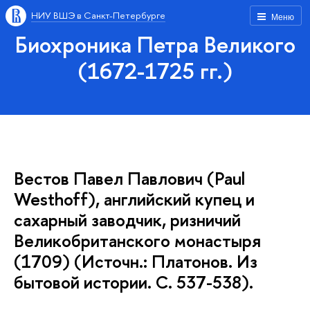
НИУ ВШЭ в Санкт-Петербурге
Меню
Биохроника Петра Великого
(1672-1725 гг.)
Вестов Павел Павлович (Paul
Westhoff), английский купец и
сахарный заводчик, ризничий
Великобританского монастыря
(1709) (Источн.: Платонов. Из
бытовой истории. С. 537-538).