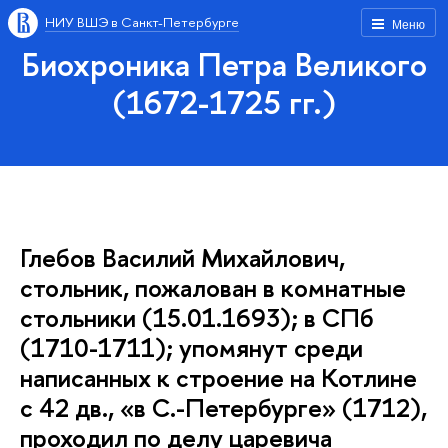
НИУ ВШЭ в Санкт-Петербурге
Меню
Биохроника Петра Великого
(1672-1725 гг.)
Глебов Василий Михайлович,
стольник, пожалован в комнатные
стольники (15.01.1693); в СПб
(1710-1711); упомянут среди
написанных к строение на Котлине
с 42 дв., «в С.-Петербурге» (1712),
проходил по делу царевича