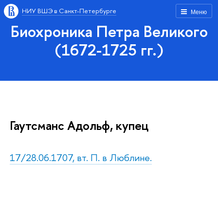
НИУ ВШЭ в Санкт-Петербурге
Меню
Биохроника Петра Великого
(1672-1725 гг.)
Гаутсманс Адольф, купец
17/28.06.1707, вт. П. в Люблине.