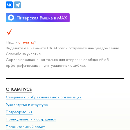
Нашли
опечатку
?
Выделите её, нажмите Ctrl+Enter и отправьте нам уведомление.
Спасибо за участие!
Сервис предназначен только для отправки сообщений об
орфографических и пунктуационных ошибках.
О КАМПУСЕ
ОБ
Сведения об образовательной организации
Мер
Руководство и структура
Мер
Подразделения
Дов
Преподаватели и сотрудники
Ол
Попечительский совет
При