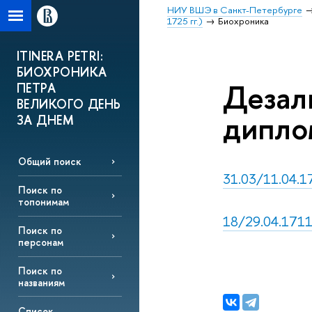
НИУ ВШЭ в Санкт-Петербурге
1725 гг.)
Биохроника
ITINERA PETRI:
БИОХРОНИКА
Дезал
ПЕТРА
ВЕЛИКОГО ДЕНЬ
дипло
ЗА ДНЕМ
Общий поиск
31.03/11.04.17
Поиск по
топонимам
18/29.04.1711,
Поиск по
персонам
Поиск по
названиям
Список