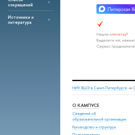
сокращений
Источники и
литература
Нашли
опечатку
?
Выделите её, нажмит
Сервис предназначе
НИУ ВШЭ в Санкт-Петербурге
→
С
О КАМПУСЕ
Сведения об
образовательной организации
Руководство и структура
Подразделения