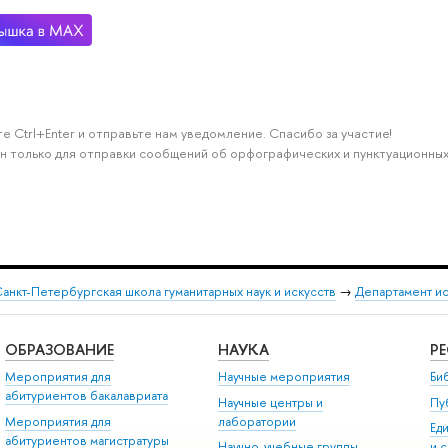
е Ctrl+Enter и отправьте нам уведомление. Спасибо за участие!
н только для отправки сообщений об орфографических и пунктуационных
анкт-Петербургская школа гуманитарных наук и искусств
→
Департамент и
ОБРАЗОВАНИЕ
НАУКА
Р
Мероприятия для
Научные мероприятия
Би
абитуриентов бакалавриата
Научные центры и
Пу
Мероприятия для
лаборатории
Ед
абитуриентов магистратуры
Научно-учебные группы
и 