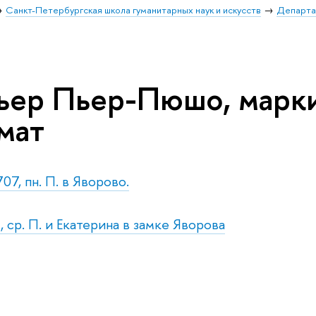
Санкт-Петербургская школа гуманитарных наук и искусств
Департа
ьер Пьер-Пюшо, марки
мат
07, пн. П. в Яворово.
 ср. П. и Екатерина в замке Яворова