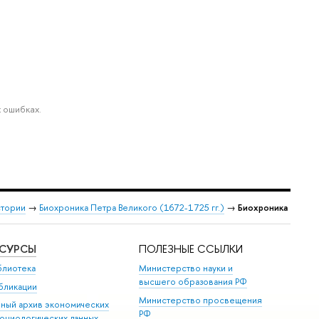
 ошибках.
стории
→
Биохроника Петра Великого (1672-1725 гг.)
→
Биохроника
ЕСУРСЫ
ПОЛЕЗНЫЕ ССЫЛКИ
блиотека
Министерство науки и
высшего образования РФ
бликации
Министерство просвещения
иный архив экономических
РФ
социологических данных