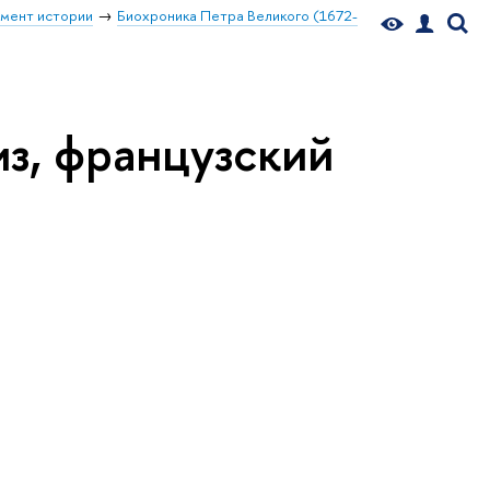
мент истории
Биохроника Петра Великого (1672-
з, французский