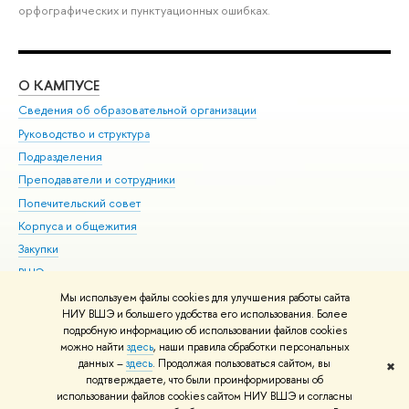
орфографических и пунктуационных ошибках.
О КАМПУСЕ
ОБ
Сведения об образовательной организации
Мер
Руководство и структура
Мер
Подразделения
Дов
Преподаватели и сотрудники
Ол
Попечительский совет
При
Корпуса и общежития
При
Закупки
Ди
ВШЭ для студентов с ограниченными возможностями
До
здоровья и инвалидностью
Ас
Мы используем файлы cookies для улучшения работы сайта
Версия для слабовидящих
НИУ ВШЭ и большего удобства его использования. Более
Обр
подробную информацию об использовании файлов cookies
Единая платежная страница
можно найти
здесь
, наши правила обработки персональных
данных –
здесь
. Продолжая пользоваться сайтом, вы
✖
Редактору
подтверждаете, что были проинформированы об
© НИУ ВШЭ 1993–2026
Адреса и контакты
Условия использования
использовании файлов cookies сайтом НИУ ВШЭ и согласны