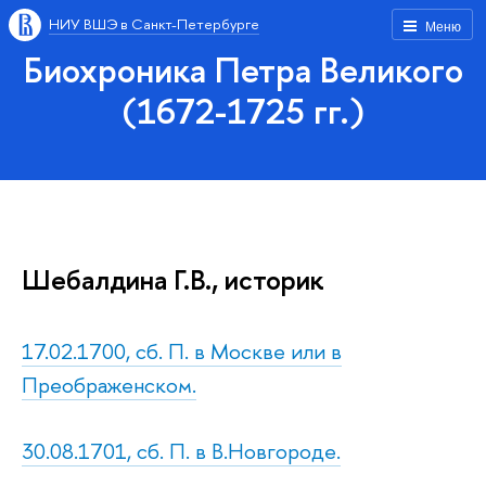
НИУ ВШЭ в Санкт-Петербурге
Меню
Биохроника Петра Великого
(1672-1725 гг.)
Шебалдина Г.В., историк
17.02.1700, сб. П. в Москве или в
Преображенском.
30.08.1701, сб. П. в В.Новгороде.