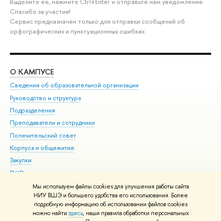
Выделите её, нажмите Ctrl+Enter и отправьте нам уведомление.
Спасибо за участие!
Сервис предназначен только для отправки сообщений об
орфографических и пунктуационных ошибках.
О КАМПУСЕ
ОБ
Сведения об образовательной организации
Мер
Руководство и структура
Мер
Подразделения
Дов
Преподаватели и сотрудники
Ол
Попечительский совет
При
Корпуса и общежития
При
Закупки
Ди
ВШЭ для студентов с ограниченными возможностями
До
здоровья и инвалидностью
Ас
Мы используем файлы cookies для улучшения работы сайта
Версия для слабовидящих
НИУ ВШЭ и большего удобства его использования. Более
Обр
подробную информацию об использовании файлов cookies
Единая платежная страница
можно найти
здесь
, наши правила обработки персональных