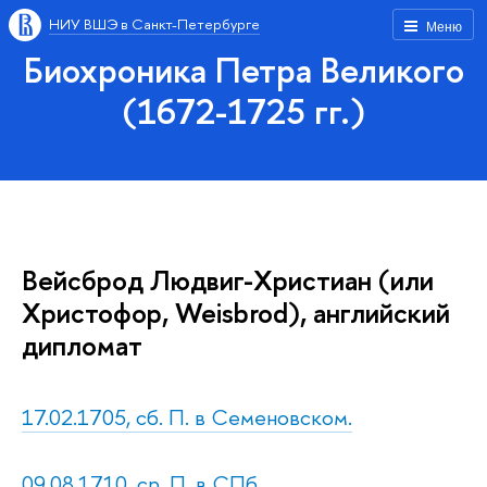
НИУ ВШЭ в Санкт-Петербурге
Меню
Биохроника Петра Великого
(1672-1725 гг.)
Вейсброд Людвиг-Христиан (или
Христофор, Weisbrod), английский
дипломат
17.02.1705, сб. П. в Семеновском.
09.08.1710, ср. П. в СПб.