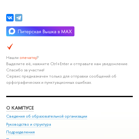
Нашли
опечатку
?
Выделите её, нажмите Ctrl+Enter и отправьте нам уведомление.
Спасибо за участие!
Сервис предназначен только для отправки сообщений об
орфографических и пунктуационных ошибках.
О КАМПУСЕ
ОБ
Сведения об образовательной организации
Мер
Руководство и структура
Мер
Подразделения
Дов