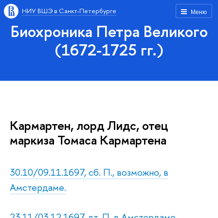
НИУ ВШЭ в Санкт-Петербурге
Меню
Биохроника Петра Великого
(1672-1725 гг.)
Кармартен, лорд Лидс, отец
маркиза Томаса Кармартена
30.10/09.11.1697, сб. П., возможно, в
Амстердаме.
23.11/03.12.1697, вт. П. в Амстердаме.