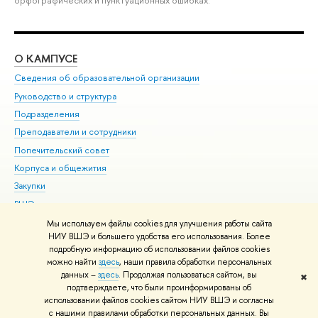
О КАМПУСЕ
ОБ
Сведения об образовательной организации
Мер
Руководство и структура
Мер
Подразделения
Дов
Преподаватели и сотрудники
Ол
Попечительский совет
При
Корпуса и общежития
При
Закупки
Ди
ВШЭ для студентов с ограниченными возможностями
До
здоровья и инвалидностью
Ас
Мы используем файлы cookies для улучшения работы сайта
Версия для слабовидящих
НИУ ВШЭ и большего удобства его использования. Более
Обр
подробную информацию об использовании файлов cookies
Единая платежная страница
можно найти
здесь
, наши правила обработки персональных
данных –
здесь
. Продолжая пользоваться сайтом, вы
✖
Редактору
подтверждаете, что были проинформированы об
© НИУ ВШЭ 1993–2026
Адреса и контакты
Условия использования
использовании файлов cookies сайтом НИУ ВШЭ и согласны
с нашими правилами обработки персональных данных. Вы
материалов
Политика конфиденциальности
Карта сайта