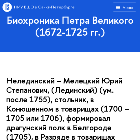
НИУ ВШЭ в Санкт-Петербурге
Меню
Биохроника Петра Великого
(1672-1725 гг.)
Нелединский – Мелецкий Юрий
Степанович, (Лединский) (ум.
после 1755), стольник, в
Конюшенном в товарищах (1700 –
1705 или 1706), формировал
драгунский полк в Белгороде
(1705), в Разряде в товарищах