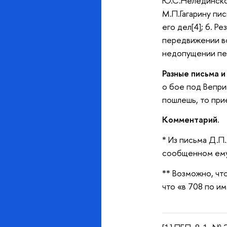
Ю.С.Нелединског
М.П.Гагарину пи
его дел[4]; 6. Р
передвижении во
недопущении пе
Разные письма и
о бое под Вепри
пошлешь, то прие
Комментарий.
* Из письма Д.П
сообщенном ему,
** Возможно, чт
что «в 708 по и