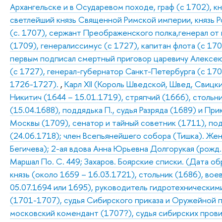
Архангельске и в Осударевом походе, граф (с 1702), к
светлейший князь Священной Римской империи, князь Р
(с. 1707), сержант Преображенского полка,генерал от
(1709), генералиссимус (с 1727), капитан флота (с 170
первым подписал смертный приговор царевичу Алексею 
(с 1727), генерал-губернатор Санкт-Петербурга (с 17
1726-1727).
,
Карл XII (Король Шведской, Швед, Свицкий 
Никитич (1644 – 15.01.1719), стряпчий (1666), стольн
(15.04.1688), поддядька П., судья Разряда (1689) и Пр
Москвы (1709), сенатор и тайный советник (1711), п
(24.06.1718); член Всепьянейшего собора (Тишка). Жен
Бегичева); 2-ая вдова Анна Юрьевна Долгорукая (рожд.
Маршал По. С. 449; Захаров. Боярские списки. (Дата о
князь (около 1659 – 16.03.1721), стольник (1686), вое
05.07.1694 или 1695), руководитель гидротехническим
(1701-1707), судья Сибирского приказа и Оружейной п
московский комендант (1707?), судья сибирских прови