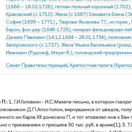
(1666 – 18.02.1726), гетман польный коронный (1702),
Краковский (с 1710). Жена (с 1687) Елизавета Елена (
София (1699 – 1771)
,
Таирова-Яковлева Т.Г., историк
,
барон, фон дер (1648-1725), генерал-фельдмаршал-ле
Данило Павлович (14.12.1654 – 28.01.1734), полковник
Запорожского (с 1727). Жена Ульяна Васильевна (рожд.
Иванович (Рудольф, Meyer R.), голландский предприним
Сенат Правительствующий
,
Крепостная палата (Крепос
 П.:
1. Г.И.Головкин - И.С.Мазепе письмо, в котором говори
лковником Д.П.Апостолом, вернувшимся от шведов, полу
енного им Карла XII донесено П. и тот «повелел мне к Вам
ьмо с приказанием о присылке 50 тыс. руб. в армию[1]; 3.