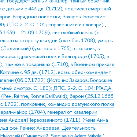
ий, государственный канцлер, тайный советник,
 с детьми с 443 дв. (1712); подписал смертный
аров. Разрядные повестки; Захаров. Боярские
0; ДПС 2-2. С. 101; справочники и словари).
,
.1639 – 21.09.1709), светлейший князь (с
решел на сторону шведов (октябрь 1708), умер в
Лединский) (ум. после 1755), стольник, в
ировал драгунский полк в Белгороде (1705), в
), там же в товарищах (1710), в Военном приказе
Котлине с 95 дв. (1712), возм. обер-комендант
легии (06.07.1722) (Источн.: Захаров. Боярские
ьный смотр». С. 180); ДПС. 2-2. С. 104; РГАДА.
(Рен, Rénne, RönneCarlEwald), барон (25.12.1663
(с 1702), полковник, командир драгунского полка
ерал-майор (1704), генерал от кавалерии
дена Андрея Первозванного (1711). Жена Анна
альд фон Рённе; Андреева. Деятельность
иколай (Синявский, Sieniawski Adam Mikołaj)