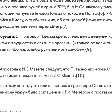
о-Мелецкого и отправить еще полк из Ингрии. А.И.Иванов 
сьмо о посылке ружей в армию[3]**; 5. А.Н.Сенявскому пис
езолюции на пункты Генриха Гольца о походе в Польшу[5]; 7
йск к Киеву, о снабжении их, об офицерах[6]; ему же пис
рехода неприятеля через Днепр[7].
 бумаги
: 1. Приговор Приказа крепостных дел о ведении к
ком и трудностях в связи с морозами: («только от великой
дит либо лицо, либо руки или ноги ознобе»)[9].
.Апостола к И.С.Мазепе следует, что П. тайно его «принял
 не имея письма от самого И.С.Мазепы[10].
о к этому эпизоду относится запись в приговоре Сената от
менному указу» было соглашение с Р.И.Мейером о поставке