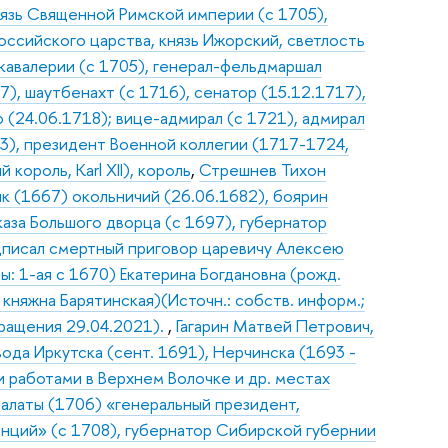
нязь Священной Римской империи (с 1705),
оссийского царства, князь Ижорский, светлость
 кавалерии (с 1705), генерал-фельдмаршал
7), шаутбенахт (с 1716), сенатор (15.12.1717),
(24.06.1718); вице-адмирал (с 1721), адмирал
03), президент Военной коллегии (1717-1724,
король, Karl XII), король
,
Стрешнев Тихон
ик (1667) окольничий (26.06.1682), боярин
иказа Большого дворца (с 1697), губернатор
одписал смертный приговор царевичу Алексею
ы: 1-ая с 1670) Екатерина Богдановна (рожд.
 княжна Барятинская)(Источн.: собств. информ.;
бращения 29.04.2021).
,
Гагарин Матвей Петрович,
вода Иркутска (сент. 1691), Нерчинска (1693 -
и работами в Верхнем Волочке и др. местах
алаты (1706) «генеральный президент,
нций» (с 1708), губернатор Сибирской губернии