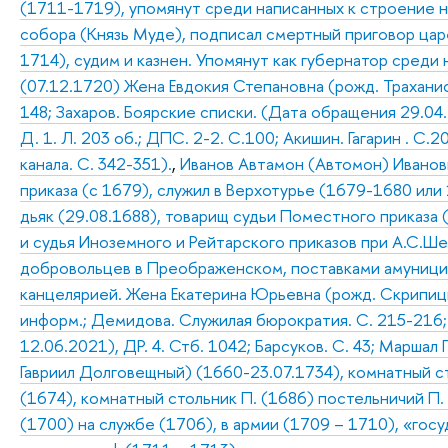
(1711-1719), упомянут среди написанных к строение н
собора (Князь Муде), подписал смертный приговор цар
1714), судим и казнен. Упомянут как губернатор среди
(07.12.1720) Жена Евдокия Степановна (рожд. Траханиот
148; Захаров. Боярские списки. (Дата обращения 29.04.2
Д. 1. Л. 203 об.; ДПС. 2-2. С.100; Акишин. Гагарин . С
канала. С. 342-351).
,
Иванов Автамон (Автомон) Иванов
приказа (с 1679), служил в Верхотурье (1679-1680 или 
дьяк (29.08.1688), товарищ судьи Поместного приказа (
и судья Иноземного и Рейтарского приказов при А.С.Ше
добровольцев в Преображенском, поставками амуниции
канцелярией. Жена Екатерина Юрьевна (рожд. Скрипицы
информ.; Демидова. Служилая бюрократия. С. 215-216;
12.06.2021), ДР. 4. Стб. 1042; Барсуков. С. 43; Маршал 
Гавриил Долговещный) (1660-23.07.1734), комнатный с
(1674), комнатный стольник П. (1686) постельничий П.
(1700) на службе (1706), в армии (1709 – 1710), «гос