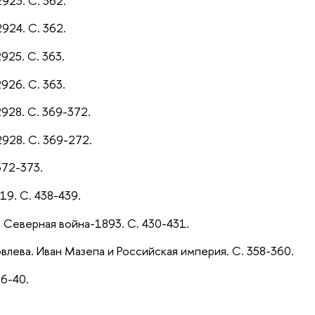
2923. С. 362.
2924. С. 362.
2925. С. 363.
2926. С. 363.
2928. С. 369-372.
2928. С. 369-272.
372-373.
219. С. 438-439.
 Северная война-1893. С. 430-431.
овлева. Иван Мазепа и Российская империя. С. 358-360.
36-40.