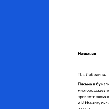
Названия
П. в Лебедине.
Письма и бумаги
миргородским по
привести захвач
А.И.Иванову пис