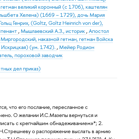
 гетман великий коронный (с 1706), каштелян
Эльшбета Хелена) (1669 – 1729), дочь Мария
Гольц Генрих, (Goltz, Goltz Heinrich von der),
йтенант
,
Мышлаевский А.З., историк
,
Апостол
 Миргородский, наказной гетман, гетман Войска
 Искрицкая) (ум. 1742).
,
Мейер Родион
атель, пороховой заводчик
тных дел приказ)
тся, что его послание, пересланное с
чено. О желании И.С.Мазепы вернуться и
 писать с крепчайшим обнадеживанием»*; 2.
 Т.Н.Стрешневу о распоряжение выслать в армию