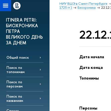
НИУ ВШЭ в Санкт-Петербурге
1725 гг.)
Биохроника
22.12.
ITINERA PETRI:
БИОХРОНИКА
22.12.
ПЕТРА
ВЕЛИКОГО ДЕНЬ
ЗА ДНЕМ
Дата начала
Общий поиск
Дата конца
Поиск по
топонимам
Топонимы
Поиск по
персонам
Поиск по
названиям
Персоны
Список