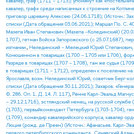
кавалер, граф (1711 – 1713); упомянут как «постельнич
кавалер, граф» среди написанных к строение на Котлине
приговор царевичу Алексею (24.06.1718); (Источн.: Зах
списки (Дата обращения 03.06.2021); Маршал По. С. 40
Мазепа Иван Степанович (Мазепа –Колединский) (20.03
1707), гетман Войска Запорожского (с 25.07.1687), пе
изгнании.
,
Нелединский – Мелецкий Юрий Степанович, (
Конюшенном в товарищах (1700 – 1705 или 1706), форм
Разряде в товарищах (1707 – 1708), там же судья (1709
в товарищах (1711 – 1712), определен к поселению на 
Ярославля, возм. Нелединский Юрий, советник Берг-кол
списки (Дата обращения 30.11.2021); Захаров. «Генерал
Ф. 286. Оп. 1. Д. 14. Л. 117)
,
Рённе Карл-Эвальд Магнус 
– 29.12.1716), эстляндский немец, на русской службе 
(1703), первыйкомендант Петербурга (1703-1704), ген
(1709), командир кавалерийского корпуса, кавалер ор
Люция (рожд. де Преен) (Источн.: Афанасьев. Карл-Эв
первого петербургского коменданта
,
Сенявский Адам-Н