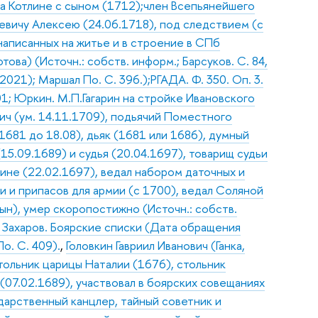
а Котлине с сыном (1712);член Всепьянейшего
евичу Алексею (24.06.1718), под следствием (с
 написанных на житье и в строение в СПб
ова) (Источн.: собств. информ.; Барсуков. С. 84,
021); Маршал По. С. 396.);РГАДА. Ф. 350. Оп. 3.
.201; Юркин. М.П.Гагарин на стройке Ивановского
ич (ум. 14.11.1709), подьячий Поместного
1681 до 18.08), дьяк (1681 или 1686), думный
15.09.1689) и судья (20.04.1697), товарищ судьи
ине (22.02.1697), ведал набором даточных и
 и припасов для армии (с 1700), ведал Соляной
н), умер скоропостижно (Источн.: собств.
 Захаров. Боярские списки (Дата обращения
По. С. 409).
,
Головкин Гавриил Иванович (Ганка,
тольник царицы Наталии (1676), стольник
 (07.02.1689), участвовал в боярских совещаниях
ударственный канцлер, тайный советник и