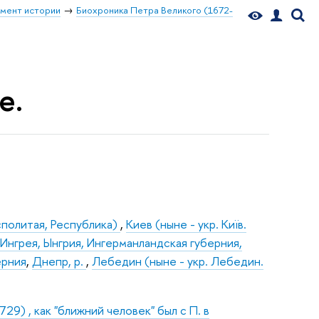
мент истории
Биохроника Петра Великого (1672-
е.
сполитая, Республика)
,
Киев (ныне - укр. Київ.
Ингрея, Ынгрия, Ингерманландская губерния,
ерния
,
Днепр, р.
,
Лебедин (ныне - укр. Лебедин.
9) , как "ближний человек" был с П. в