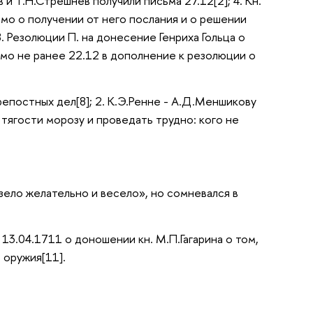
и Т.Н.Стрешнев получили письма 27.12[2]; 4. Кн.
ьмо о получении от него послания и о решении
-8. Резолюции П. на донесение Генриха Гольца о
ьмо не ранее 22.12 в дополнение к резолюции о
репостных дел[8]; 2. К.Э.Ренне - А.Д.Меншикову
 тягости морозу и проведать трудно: кого не
 зело желательно и весело», но сомневался в
 13.04.1711 о доношении кн. М.П.Гагарина о том,
 оружия[11].